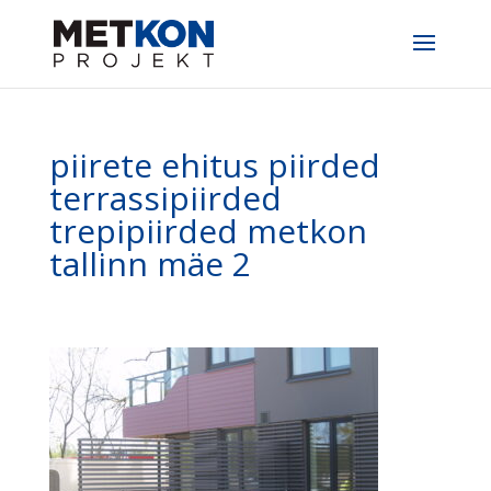
piirete ehitus piirded
terrassipiirded
trepipiirded metkon
tallinn mäe 2