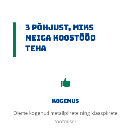
3 põhjust, miks
meiga koostööd
teha

Kogemus
Oleme kogenud metallpiirete ning klaaspiirete
tootmisel.