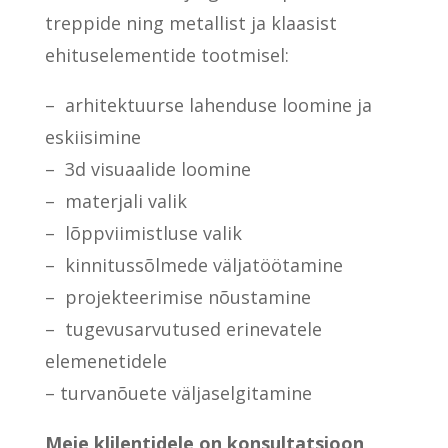
treppide ning metallist ja klaasist
ehituselementide tootmisel:
– arhitektuurse lahenduse loomine ja
eskiisimine
– 3d visuaalide loomine
– materjali valik
– lõppviimistluse valik
– kinnitussõlmede väljatöötamine
– projekteerimise nõustamine
– tugevusarvutused erinevatele
elemenetidele
– turvanõuete väljaselgitamine
Meie klilentidele on konsultatsioon