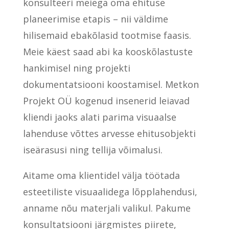
konsulteeri meiega oma ehituse
planeerimise etapis – nii väldime
hilisemaid ebakõlasid tootmise faasis.
Meie käest saad abi ka kooskõlastuste
hankimisel ning projekti
dokumentatsiooni koostamisel. Metkon
Projekt OÜ kogenud insenerid leiavad
kliendi jaoks alati parima visuaalse
lahenduse võttes arvesse ehitusobjekti
iseärasusi ning tellija võimalusi.
Aitame oma klientidel välja töötada
esteetiliste visuaalidega lõpplahendusi,
anname nõu materjali valikul. Pakume
konsultatsiooni järgmistes piirete,