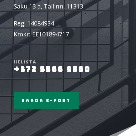
Saku 13 a, Tallinn, 11313
Reg: 14084934
Kmkr:
EE101894717
HELISTA
+372 5566 9560
SAADA E-post