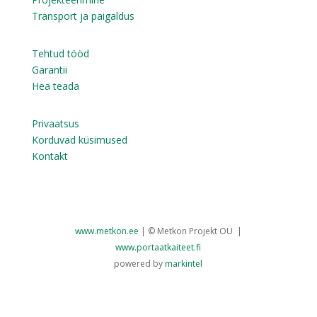
Transport ja paigaldus
Tehtud tööd
Garantii
Hea teada
Privaatsus
Korduvad küsimused
Kontakt
www.metkon.ee
| © Metkon Projekt OÜ |
www.portaatkaiteet.fi
powered by
markintel