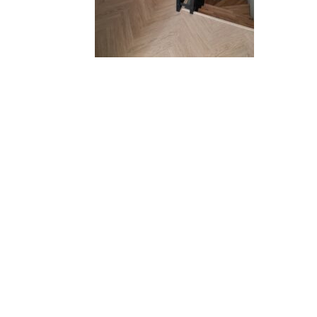
Arhiiv
Rubriigid
Rubriike pole
Meta
Logi sisse
Postituste RSS