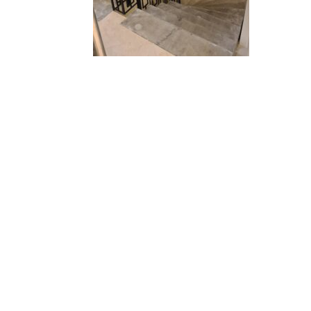
Arhiiv
Rubriigid
Rubriike pole
Meta
Logi sisse
Postituste RSS