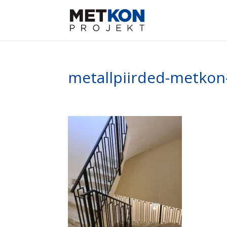
metallpiirded-metkon