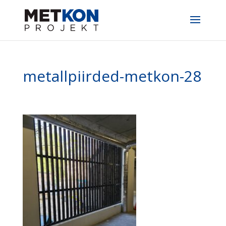
metallpiirded-metkon-28