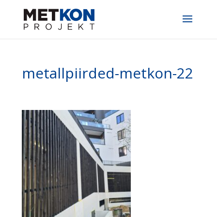
metallpiirded-metkon-22