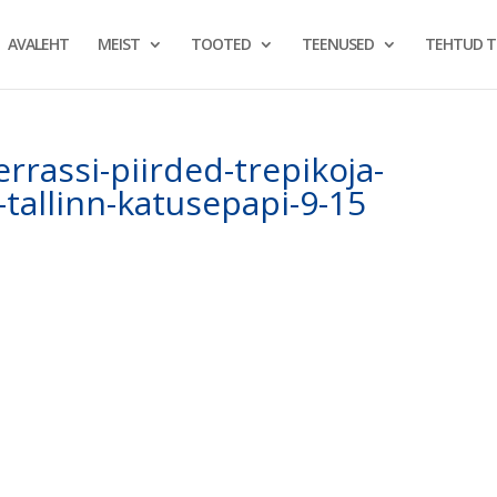
AVALEHT
MEIST
TOOTED
TEENUSED
TEHTUD 
errassi-piirded-trepikoja-
tallinn-katusepapi-9-15