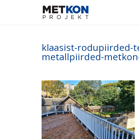
klaasist-rodupiirded-t
metallpiirded-metkon-