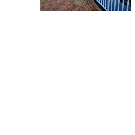
Arhiiv
Rubriigid
Rubriike pole
Meta
Logi sisse
Postituste RSS